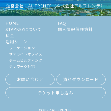
運営会社：AL FRENTE（株式会社アルフレンテ）
HOME
FAQ
STAYKEYについて
個人情報保護方針
料金
活用シーン
ワーケーション
サテライトオフィス
チームビルディング
テレワーク社宅
お問い合わせ
資料ダウンロード
チケット申し込み
©2022 AL FRENTE